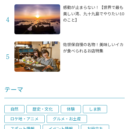
感動が止まらない！【世界で最も
美しい湾、九十九島でやりたい10
のこと】
佐世保自慢の名物！美味しいイカ
が食べられるお店特集
テーマ
自然
歴史・文化
体験
しま旅
ロケ地・アニメ
グルメ・お土産
スポット情報
イベント情報
お役立ち