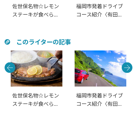
佐世保名物☆レモン
福岡市発着ドライブ
ステーキが食べられ
コース紹介〈有田・
るお店4選
佐世保・平戸・松
浦・伊万里〉西九州
周遊 満喫日帰りル
このライターの記事
ート
佐世保名物☆レモン
福岡市発着ドライブ
ステーキが食べられ
コース紹介〈有田・
るお店4選
佐世保・平戸・松
浦・伊万里〉西九州
周遊 満喫日帰りル
ート