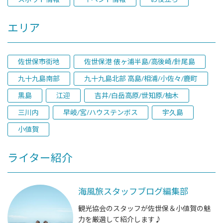
エリア
佐世保市街地
佐世保港 俵ヶ浦半島/高後崎/針尾島
九十九島南部
九十九島北部 高島/相浦/小佐々/鹿町
黒島
江迎
吉井/白岳高原/世知原/柚木
三川内
早岐/宮/ハウステンボス
宇久島
小値賀
ライター紹介
海風旅スタッフブログ編集部
観光協会のスタッフが佐世保＆小値賀の魅
力を厳選して紹介します♪