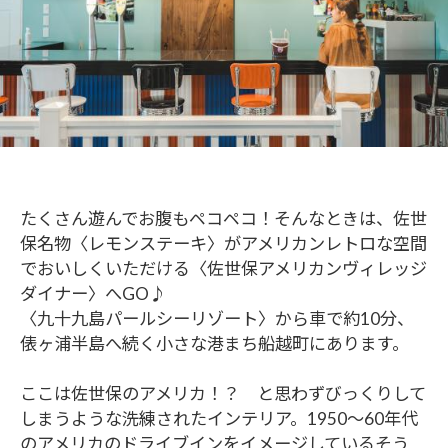
たくさん遊んでお腹もペコペコ！そんなときは、佐世
保名物〈レモンステーキ〉がアメリカンレトロな空間
でおいしくいただける〈佐世保アメリカンヴィレッジ
ダイナー〉へGO♪
〈九十九島パールシーリゾート〉から車で約10分、
俵ヶ浦半島へ続く小さな港まち船越町にあります。
ここは佐世保のアメリカ！？ と思わずびっくりして
しまうような洗練されたインテリア。1950～60年代
のアメリカのドライブインをイメージしているそう