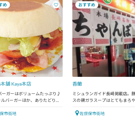
na本舗 Kaya本店
香蘭
のバーガーはボリュームたっぷり♪
ミシュランガイド長崎掲載店。
ャルバーガーほか、ありたどりを
スの鶏ガラスープはとてもまろ
チキンかつれつバーガーもおすす
保市街地
佐世保市街地