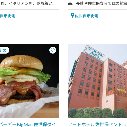
料理、イタリアンを、落ち着いた
品、長崎や佐世保ならではの雑
ゆっくりと楽しめます。
ってます
保市街地
佐世保市街地
ーガーBigMan 佐世保ダイ
アートホテル佐世保セントラ