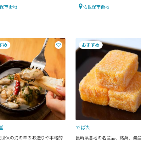
保市街地
佐世保市街地
堂
でばた
佐世保の海の幸のお造りや本格的
長崎県各地の名産品、銘菓、海