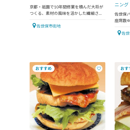
ニング
京都・祇園で10年間修業を積んだ大将が
つくる、素材の風味を活かした繊細さが
佐世保バ
特徴のお料理
座席数
佐世保市街地
団体様
佐世