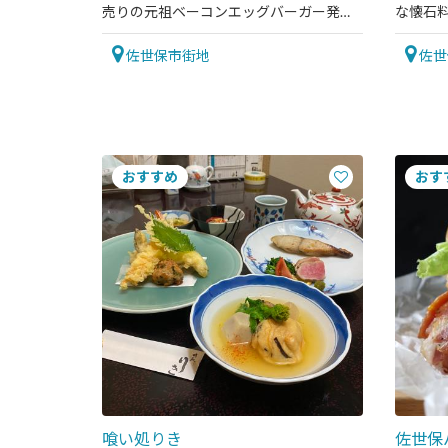
売りの元祖ベーコンエッグバーガー発祥
な懐石
の店
空間で
佐世保市街地
佐世
喰い処りき
佐世保バ