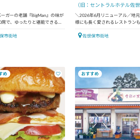
（旧：セントラルホテル佐世
ーガーの老舗『BigMan』の味が
＼2026年6月リニューアル／地
40席で、ゆったりと堪能できる。
様にも長く愛されるレストラン
も対応。
たホテルです。
保市街地
佐世保市街地