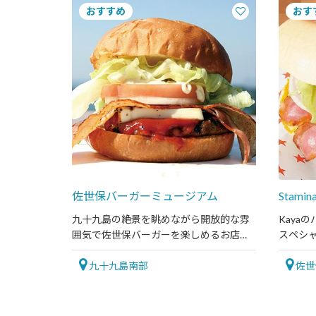
佐世保バーガーミュージアム
Stami
九十九島の絶景を眺めながら開放的な雰
Kaya
囲気で佐世保バーガーを楽しめるお店で
スペシ
す。
使った
九十九島南部
め！
佐世