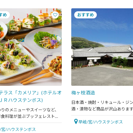
テラス「カメリア」(ホテルオ
梅ヶ枝酒造
ＪＲハウステンボス)
日本酒・焼酎・リキュール・ジ
酒・漬物など商品が沢山ありま
わりのメニューやスイーツなど、
洋食料理が並ぶブッフェレストラ
早岐/宮/ハウステンボス
 ※写真はイメージです
/宮/ハウステンボス