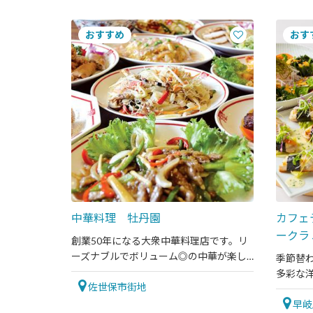
中華料理 牡丹園
カフェ
ークラ
創業50年になる大衆中華料理店です。リ
ーズナブルでボリューム◎の中華が楽し
季節替
めます。
多彩な
佐世保市街地
ンです
早岐