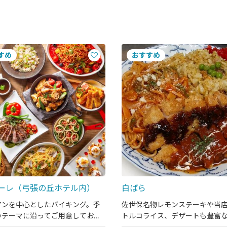
ーレ（弓張の丘ホテル内）
白ばら
アンを中心としたバイキング。季
佐世保名物レモンステーキや当
のテーマに沿ってご用意しており
トルコライス、デザートも豊富
す。