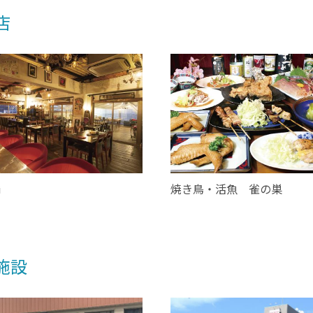
店
i
焼き鳥・活魚 雀の巣
施設