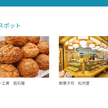
スポット
ー工房 岩石屋
御菓子司 松月堂