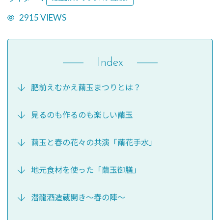
2915 VIEWS
Index
肥前えむかえ繭玉まつりとは？
見るのも作るのも楽しい繭玉
繭玉と春の花々の共演「繭花手水」
地元食材を使った「繭玉御膳」
潜龍酒造蔵開き～春の陣～