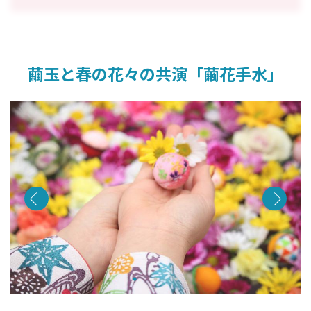
繭玉と春の花々の共演「繭花手水」