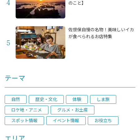
のこと】
佐世保自慢の名物！美味しいイカ
が食べられるお店特集
テーマ
自然
歴史・文化
体験
しま旅
ロケ地・アニメ
グルメ・お土産
スポット情報
イベント情報
お役立ち
エリア