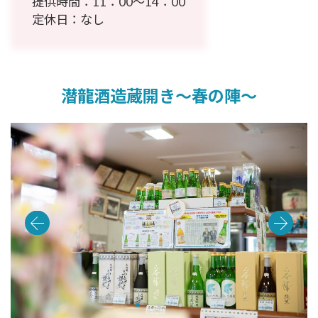
提供時間：11：00～14：00
定休日：なし
潜龍酒造蔵開き～春の陣～