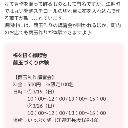
けて豊作を願って飾るものとして有名ですが、江迎町
では丸い発泡スチロールの切れ目に布を入れ込んで作
る繭玉が親しまれています。
期間中には、繭玉作りの講習会が開かれるほか、町内
のお店でも繭玉作りが体験できますよ♪
福を招く縁起物
繭玉づくり体験
【繭玉制作講習会】
料金：500円 ※限定100名
日時：①3/19（日）
10：00～12：00 / 13：00～15：00
②3/26（日）
10：00～12：00 / 13：00～15：00
場所：いっぷく処（江迎町長坂169-18）