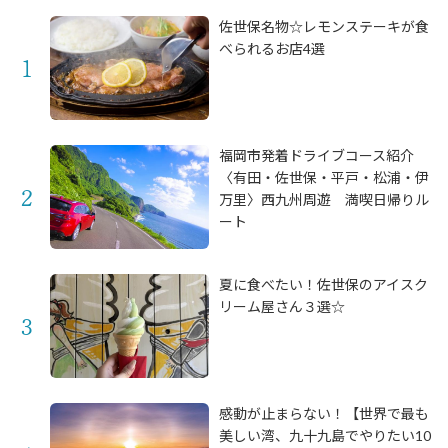
佐世保名物☆レモンステーキが食
べられるお店4選
福岡市発着ドライブコース紹介
〈有田・佐世保・平戸・松浦・伊
万里〉西九州周遊 満喫日帰りル
ート
夏に食べたい！佐世保のアイスク
リーム屋さん３選☆
感動が止まらない！【世界で最も
美しい湾、九十九島でやりたい10