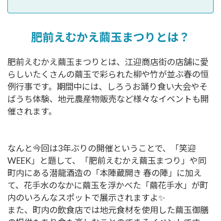
肥前えむかえ繭玉まつりとは？
肥前えむかえ繭玉まつりとは、江迎商店街の店舗に愛
らしいたくさんの繭玉で彩られた柳や竹が並ぶ春の恒
例行事です。期間中には、しろうお踊り食い大会やそ
ばうち体験、地元農産物販売など様々なイベントも開
催されます。
なんと今回は3年ぶりの開催ということで、「笑迎
WEEK」と題して、「肥前えむかえ繭玉まつり」や同
町内にある潜龍酒造の「本陣蔵開き 春の陣」に加え
て、花手水のなかに繭玉を浮かべた「繭花手水」が町
内のいろんなスポットで展示されますよ✨
また、町内の飲食店では地元食材を使用した繭玉御膳