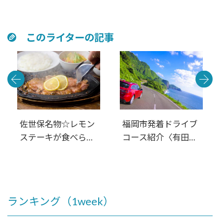
るお店4選
佐世保・平戸・松
浦・伊万里〉西九州
周遊 満喫日帰りル
このライターの記事
ート
佐世保名物☆レモン
福岡市発着ドライブ
ステーキが食べられ
コース紹介〈有田・
るお店4選
佐世保・平戸・松
浦・伊万里〉西九州
周遊 満喫日帰りル
ート
ランキング（1week）