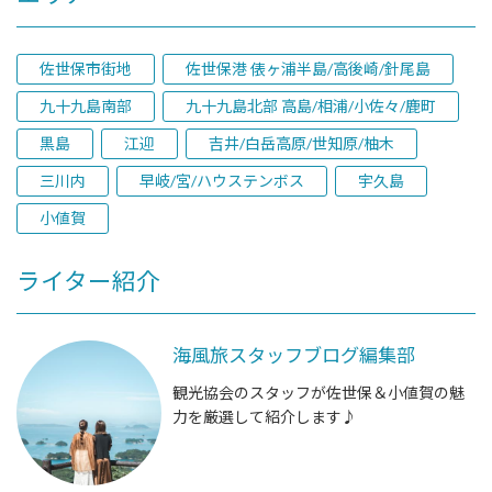
佐世保市街地
佐世保港 俵ヶ浦半島/高後崎/針尾島
九十九島南部
九十九島北部 高島/相浦/小佐々/鹿町
黒島
江迎
吉井/白岳高原/世知原/柚木
三川内
早岐/宮/ハウステンボス
宇久島
小値賀
ライター紹介
海風旅スタッフブログ編集部
観光協会のスタッフが佐世保＆小値賀の魅
力を厳選して紹介します♪