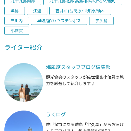
九十九島南部
九十九島北部 高島/相浦/小佐々/鹿町
黒島
江迎
吉井/白岳高原/世知原/柚木
三川内
早岐/宮/ハウステンボス
宇久島
小値賀
ライター紹介
海風旅スタッフブログ編集部
観光協会のスタッフが佐世保＆小値賀の魅
力を厳選して紹介します♪
うくログ
佐世保市にある離島「宇久島」からお届け
するブログです。旬の情報や穴場ス...