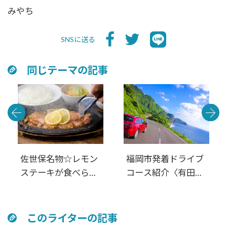
みやち
SNSに送る
同じテーマの記事
佐世保名物☆レモン
福岡市発着ドライブ
ステーキが食べられ
コース紹介〈有田・
るお店4選
佐世保・平戸・松
浦・伊万里〉西九州
周遊 満喫日帰りル
このライターの記事