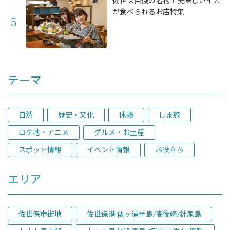
佐世保自慢の名物！美味しいイカ
が食べられるお店特集
テーマ
自然
歴史・文化
体験
しま旅
ロケ地・アニメ
グルメ・お土産
スポット情報
イベント情報
お役立ち
エリア
佐世保市街地
佐世保港 俵ヶ浦半島/高後崎/針尾島