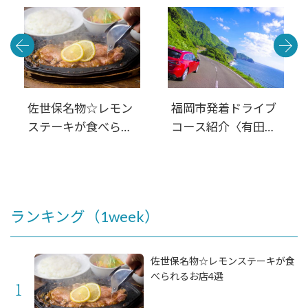
ート
佐世保名物☆レモン
福岡市発着ドライブ
ステーキが食べられ
コース紹介〈有田・
るお店4選
佐世保・平戸・松
浦・伊万里〉西九州
周遊 満喫日帰りル
ート
ランキング（1week）
佐世保名物☆レモンステーキが食
べられるお店4選