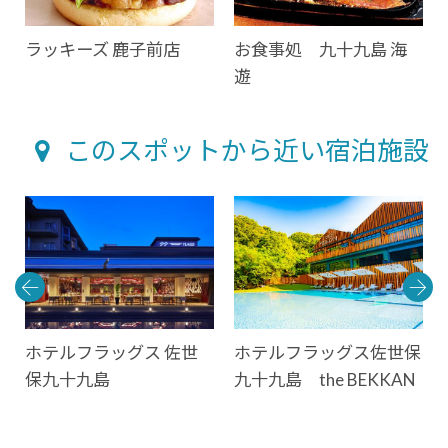
ラッキーズ 鹿子前店
お食事処 九十九島 海
遊
このスポットから近い宿泊施設
保
ホテルフラッグス 佐世
ホテルフラッグス佐世保
保九十九島
九十九島 the BEKKAN