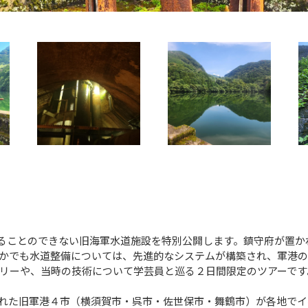
入ることのできない旧海軍水道施設を特別公開します。鎮守府が置
かでも水道整備については、先進的なシステムが構築され、軍港
リーや、当時の技術について学芸員と巡る２日間限定のツアーです
された旧軍港４市（横須賀市・呉市・佐世保市・舞鶴市）が各地でイベ