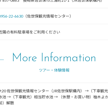
〒857-0863 長崎県佐世保市三浦町21-1（JR佐世保駅構内）
0956-22-6630
（佐世保観光情報センター）
近隣の有料駐車場をご利用ください
More Information
ツアー・体験情報
9:20 佐世保観光情報センター（JR佐世保駅構内） →（下車観
水池 →（下車観光）相当貯水池 → （休憩・お買い物）柚木よかも
前）解散