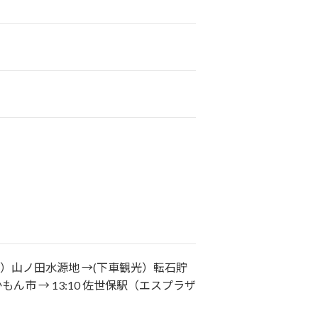
光）山ノ田水源地 →(下車観光）転石貯
ん市 → 13:10 佐世保駅（エスプラザ