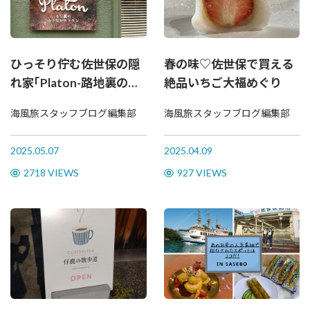
ひっそり佇む佐世保の隠
春の味♡佐世保で買える
れ家｢Platon-路地裏の小
絶品いちご大福めぐり
さなレストラン-｣でラン
海風旅スタッフブログ編集部
海風旅スタッフブログ編集部
チ♪
2025.05.07
2025.04.09
2718 VIEWS
927 VIEWS