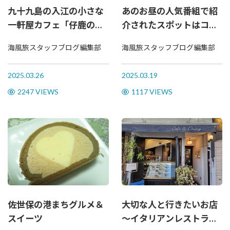
九十九島の入江の小さな
あのお昼の人気番組で紹
一軒屋カフェ「仔鹿の散
介されたスポットはココ
歩道」
だ！
海風旅スタッフブログ編集部
海風旅スタッフブログ編集部
2025.03.26
2025.03.19
2247 VIEWS
1117 VIEWS
佐世保の港まちグルメ＆
大切な人と行きたいお店
スイーツ
～イタリアンレストラン