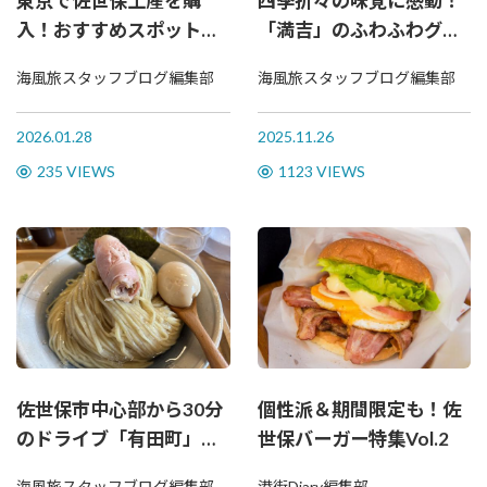
東京で佐世保土産を購
四季折々の味覚に感動！
入！おすすめスポット
「満吉」のふわふわグラ
「日本橋長崎館」
タンは必食！
海風旅スタッフブログ編集部
海風旅スタッフブログ編集部
2026.01.28
2025.11.26
235 VIEWS
1123 VIEWS
佐世保市中心部から30分
個性派＆期間限定も！佐
のドライブ「有田町」の
世保バーガー特集Vol.2
行列のできるつけ麺屋さ
海風旅スタッフブログ編集部
港街Diary編集部