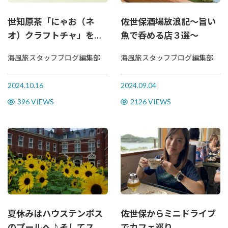
世知原茶「にゃお（ネ
佐世保酒場放浪記～旨い
オ）クラフトチャ」を淹
魚で呑める店３選〜
れてほっと一息リラック
海風旅スタッフブログ編集部
海風旅スタッフブログ編集部
ス…。
2024.10.16
2024.09.04
396 VIEWS
2126 VIEWS
夏休みはハウステンボス
佐世保からミニドライブ
のプールへ♪そしてスイ
でカフェ巡り