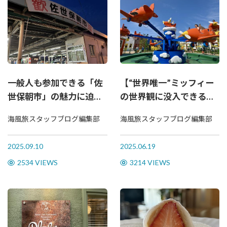
一般人も参加できる「佐
【“世界唯一”ミッフィー
世保朝市」の魅力に迫
の世界観に没入できる新
る！
エリア】ハウステンボス
海風旅スタッフブログ編集部
海風旅スタッフブログ編集部
「ミッフィー・ワンダー
スクエア」に行ってき
2025.09.10
2025.06.19
た！
2534 VIEWS
3214 VIEWS