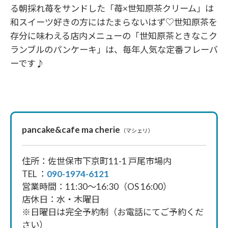
る朝採れ苺をサンドした「苺×世知原茶クリーム」は
和スイーツ好きの方にはたまらないはず♡世知原茶を
存分に味わえる店内メニューの「世知原茶ときなこク
ランブルのパンケーキ」は、毎年人気な定番フレーバ
ーです♪
pancake&cafe ma cherie
（マシェリ）
住所：佐世保市下京町11-1 戸尾市場内
TEL ：
090-1974-6121
営業時間：11:30～16:30（OS 16:00）
店休日：水・木曜日
※日曜日は完全予約制（お電話にてご予約くだ
さい）