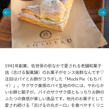
1941年創業、佐世保の街なかで愛される老舗和菓子
店〈志げる製菓舗〉のお菓子がセンス抜群なんです♡
注目はパイとお餅がコラボした「Mochi Pie（もちパ
イ）」。サクサク食感のパイ生地の中には、やわらか
いお餅と餡子が。パイのザクザク感ともっちりお餅の
ふたつの食感が楽しい逸品です。地元のお菓子として
愛され続ける「志げるの丸ボーロ」を食べやすくリニ