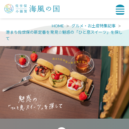
HOME
グルメ・お土産特集記事
港まち佐世保の新定番を発見☆魅惑の「ひと息スイーツ」を探し
て