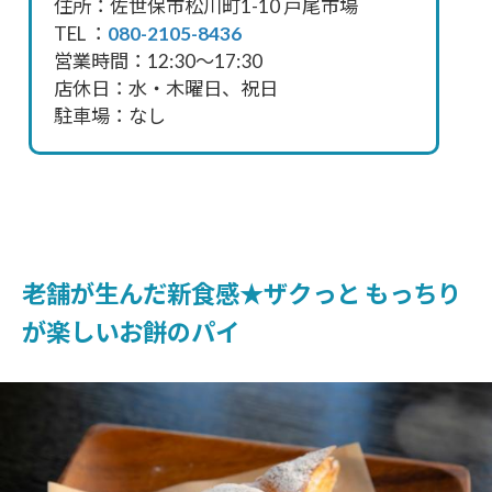
住所：佐世保市松川町1-10 戸尾市場
TEL ：
080-2105-8436
営業時間：12:30〜17:30
店休日：水・木曜日、祝日
駐車場：なし
老舗が生んだ新食感★ザクっと もっちり
が楽しいお餅のパイ