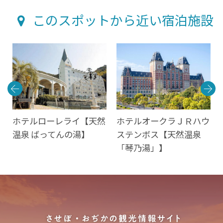
このスポットから近い宿泊施設
保
ホテルローレライ【天然
ホテルオークラＪＲハウ
温泉 ばってんの湯】
ステンボス【天然温泉
「琴乃湯」】