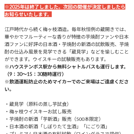
※2025年は終了しました。次回の開催が決定しましたら
お知らせいたします。
江戸時代から続く梅ヶ枝酒造。毎年秋恒例の蔵開きでは、
華やかでフルーティーな香りが特徴の芋焼酎ファンや日本
酒ファンに好評の日本酒・芋焼酎の新酒の試飲販売、芋焼
酎の仕込み風景を見学できる「蔵見学」などを愉しむこと
ができます。ウイスキーの試験販売もあります。
※ハウステンボス駅から無料シャトルバスも運行します。
（9：30～15：30随時運行）
※飲酒運転防止のためマイカーでのご来場はご遠慮くださ
い。
・蔵見学（原料の蒸し芋試食）
・梅ヶ枝ウイスキーお試し販売
・芋焼酎の新酒「芋新酒」販売（500本限定）
・日本酒の新酒「しぼりたて生酒」「にごり酒」
・プレミアム日本酒の有料試飲（ワイングラスで提供）