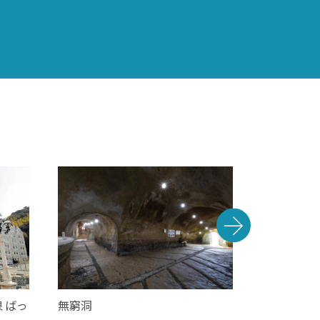
 ばっ
無窮洞
梅ヶ枝酒造