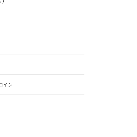
様から）
コイン