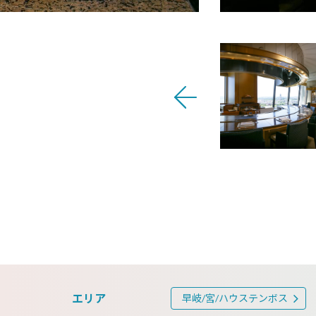
エリア
早岐/宮/ハウステンボス