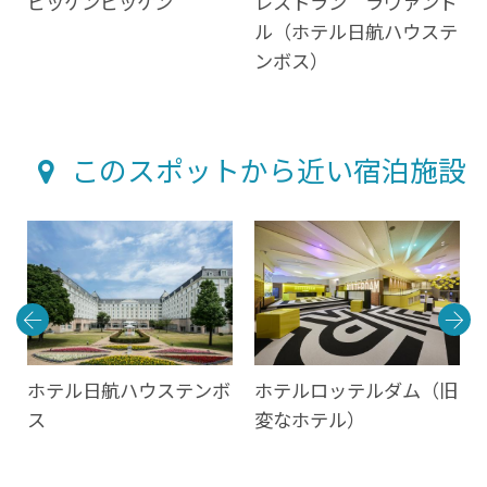
店
ビッケンビッケン
レストラン ラヴァンド
ル（ホテル日航ハウステ
ンボス）
このスポットから近い宿泊施設
保
ホテル日航ハウステンボ
ホテルロッテルダム（旧
ス
変なホテル）