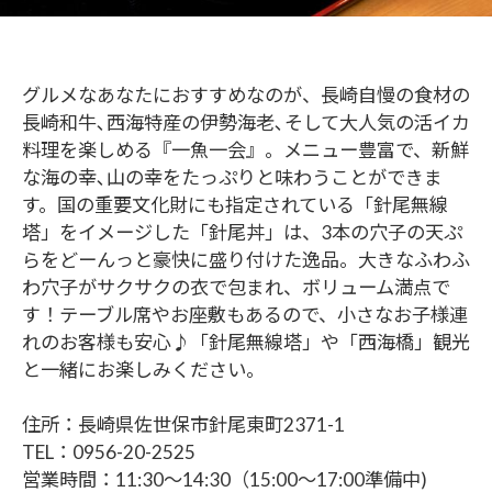
グルメなあなたにおすすめなのが、長崎自慢の食材の
長崎和牛､西海特産の伊勢海老､そして大人気の活イカ
料理を楽しめる『一魚一会』。メニュー豊富で、新鮮
な海の幸､山の幸をたっぷりと味わうことができま
す。国の重要文化財にも指定されている「針尾無線
塔」をイメージした「針尾丼」は、3本の穴子の天ぷ
らをどーんっと豪快に盛り付けた逸品。大きなふわふ
わ穴子がサクサクの衣で包まれ、ボリューム満点で
す！テーブル席やお座敷もあるので、小さなお子様連
れのお客様も安心♪「針尾無線塔」や「西海橋」観光
と一緒にお楽しみください。
住所：長崎県佐世保市針尾東町2371-1
TEL：0956-20-2525
営業時間：11:30～14:30（15:00～17:00準備中)