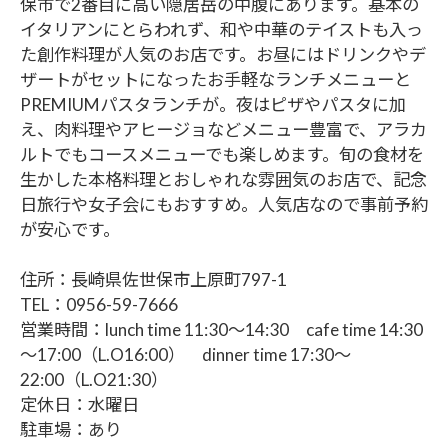
保市で2番目に高い隠居岳の中腹にあります。基本の
イタリアンにとらわれず、和や中華のテイストも入っ
た創作料理が人気のお店です。お昼にはドリンクやデ
ザートがセットになったお手軽なランチメニューと
PREMIUMパスタランチが。夜はピザやパスタに加
え、肉料理やアヒージョなどメニュー豊富で、アラカ
ルトでもコースメニューでも楽しめます。旬の食材を
生かした本格料理とおしゃれな雰囲気のお店で、記念
日旅行や女子会にもおすすめ。人気店なので事前予約
が安心です。
住所：長崎県佐世保市上原町797-1
TEL：0956-59-7666
営業時間：lunch time 11:30～14:30 cafe time 14:30
～17:00（L.O16:00） dinner time 17:30～
22:00（L.O21:30）
定休日：水曜日
駐車場：あり