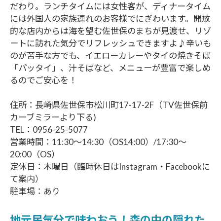
だわり。ランチタイムには女性客が、ディナータイム
には外国人の家族連れのお客様でにぎわいます。開放
的な店内からは海を望む佐世保のまちが見渡せ、リゾ
ートに訪れた気分でリフレッシュできますよ♪辛いも
のが苦手な方でも、イエローカレーやタイの焼きそば
「パッタイ」、汁そばなど、メニューが豊富で楽しめ
るのでご安心を！
住所：長崎県佐世保市松川町17-17-2F（TV佐世保前
カーブミラーより下る)
TEL：0956-25-5077
営業時間：11:30～14:30（OS14:00）/17:30～
20:00（OS）
定休日：木曜日（臨時休日はInstagram・Facebookに
て案内）
駐車場：あり
地元民気分で味わおう！森の中の隠れた