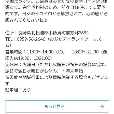
は趣たっぷり。お食事はおまかせの島幸コースが3種
類あり。完全予約制のため、前々日18時までに要予
約です。日々のイロイロから解放されて、心の底から
癒されてくださいね♪
住所：長崎県北松浦郡小値賀町前方郷3694
TEL：0959-56-2646（おぢかアイランドツーリズ
ム）
営業時間：11:00～14:30（LO） 18:00～21:30（最
終入店19:30、LO21:00）
定休日：火曜日（ただし火曜日が祝日の場合は営業、
振替で翌日水曜日がお休み）・年末年始
※天候や地域行事により臨時休業する場合もございま
す
駐車場：あり
もっと見る