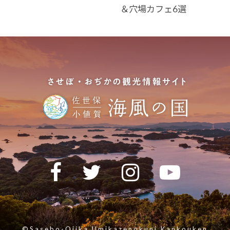
＆穴場カフェ6選
©Sasebo-Ojika Umikazenokuni Kankouken