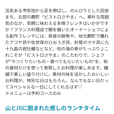
活気ある市街地から足を伸ばし、のんびりとした田舎
まち、北部の鹿町「ビストロさやま」へ。素朴な雰囲
気のなか、気軽に味わえる本格フレンチはいかがです
か？フランス料理店で腕を磨いたオーナーシェフによ
る創作フレンチには、県産の鮮魚や、地元鹿町で獲れ
たアコヤ貝や佐世保のひおうぎ貝、針尾のマテ貝に九
十九島の岩牡蠣などなど、旬の海の幸がたっぷり♪こ
れこそが「ビストロさやま」のこだわりで、シェフ
が“今つくりたいもの・食べてもらいたいもの”を、旬
の食材だけを使って表現したお料理が楽しめます。繊
細で美しい盛り付けに、素材の味を活かしたおいしい
お料理が、特別な日はもちろん、なんでもない日だっ
てスペシャルな一日にしてくれるはず♡
※メニューは予約コースのみ
山と川に囲まれた癒しのランチタイム