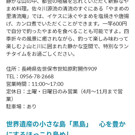
静かな山の中、都会の喧騒を忘れていただく新鮮なや
まめ料理。佐々川源流の清流のすぐにある「やまめの
里清流庵」では、イケスに泳ぐやまめを塩焼きや唐揚
げ、カンロ煮でいただくことができます。一竿600円
で自分で釣ったやまめを食べることも可能ですよ。四
季折々の風景に癒されながら、釣って楽しみ味わって
楽しむ♪山と川に囲まれた静かな空間で、特別なラン
チタイムをお過ごしください。
住所：長崎県佐世保市世知原町開作909
TEL：0956-78-2668
営業時間：11:00〜17:00
定休日：土曜・日曜日のみ営業（4月～11月まで営
業）
駐車場：あり
世界遺産の小さな島「黒島」 心を豊か
にするほっこり島めし