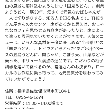
山の風景に溶け込むように佇む「国見うどん」。創業
よりうどん一筋33年。気さくで元気なおばちゃんが
一人で切り盛りする、知る人ぞ知る名店です。THEう
どん屋さんのカウンター席があるかと思えば、おしゃ
れなカフェを思わせるお庭席があったりと、席によっ
て違った雰囲気でいただくことができます。人気メニ
ューは、いろんな具材を一度に楽しめる“全部乗せ”の
「国見うどん」。トビウオからとった“あご出汁”ベー
スの五島うどんに、肉じゃが、ごぼう天、山菜などが
乗った、ボリューム満点の逸品です。こだわりの柚子
胡椒を溶いて食べるのが、常連さんのお決まり。ロー
カルのお作法に乗っ取って、地元民気分を味わってみ
てはいかがでしょう♪
住所：長崎県佐世保市潜木町104-1
TEL：0956-46-1694
営業時間：11:00～14:00頃まで