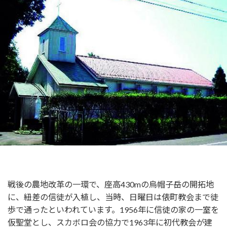
戦後の農地改革の一環で、座高430mの烏帽子岳の開拓地
に、紐差の信徒が入植し、当時、日曜日は俵町教会まで徒
歩で通ったといわれています。1956年に信徒の家の一室を
仮聖堂とし、スカボロ会の協力で1963年に初代教会が建