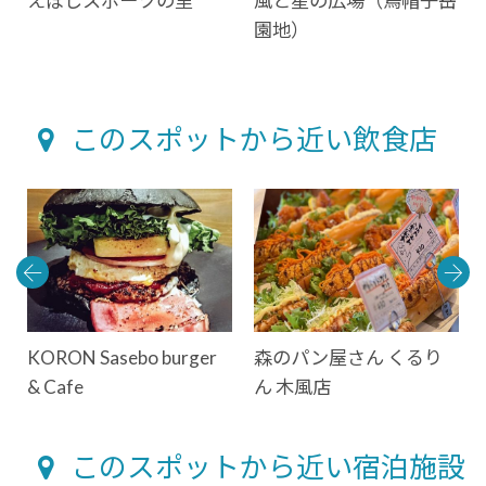
えぼしスポーツの里
風と星の広場（烏帽子岳
園地）
このスポットから近い飲食店
KORON Sasebo burger
森のパン屋さん くるり
& Cafe
ん 木風店
このスポットから近い宿泊施設