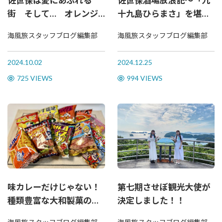
佐世保は愛にあふれる
佐世保酒場放浪記～「九
街 そして… オレンジ
十九島ひらまさ」を堪能
色に染まる街
したい～
海風旅スタッフブログ編集部
海風旅スタッフブログ編集部
2024.10.02
2024.12.25
725 VIEWS
994 VIEWS
味カレーだけじゃない！
第七期させぼ観光大使が
種類豊富な大和製菓の小
決定しました！！
袋スナック菓子たち