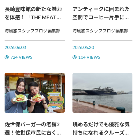
長崎豊味館の新たな魅力
アンティークに囲まれた
を体感！「THE MEAT
空間でコーヒー片手にジ
JOURNEY」が佐世保にオ
ャズを楽しむ。佐世保で
海風旅スタッフブログ編集部
海風旅スタッフブログ編集部
ープン
愛される老舗喫茶へ
2026.06.03
2026.05.20
724 VIEWS
104 VIEWS
佐世保バーガーの老舗3
眺めるだけでも優雅な気
選！佐世保市民に古くか
持ちになれるクルーズ船