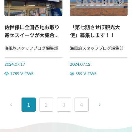
佐世保に全国各地お取り
「第七期させぼ観光大
寄せスイーツが大集合！
使」募集します！！
無人スイーツ販売所「い
海風旅スタッフブログ編集部
海風旅スタッフブログ編集部
つでもスイーツ」に行っ
てきた！
2024.07.17
2024.07.12
1789 VIEWS
559 VIEWS
1
2
3
4